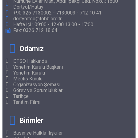
Numune Evler Mah., Abdi İpekçi Cad. No:8, 31600
Dörtyol/Hatay
+90 326 7130002 - 7130003 - 712 10 41
dortyoltso@tobb.org.tr
Hafta İçi : 09:00 - 12-00 13:00 - 17:00
Fax: 0326 712 18 64
Odamız
DTSO Hakkında
Yönetim Kurulu Başkanı
Yönetim Kurulu
Meclis Kurulu
Organizasyon Şeması
Görev ve Sorumluluklar
Tarihçe
Tanıtım Filmi
Birimler
Basın ve Halkla İlişkiler